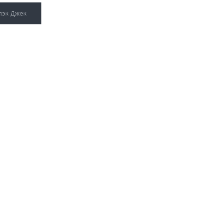
лэк Джек